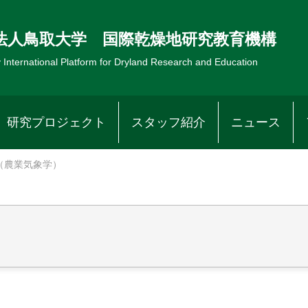
法人鳥取大学
国際乾燥地研究教育機構
y International Platform
for Dryland Research and Education
研究プロジェクト
スタッフ紹介
ニュース
（農業気象学）