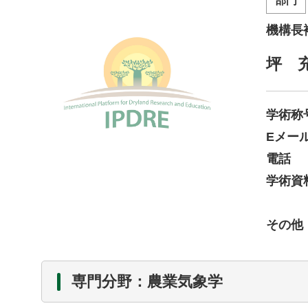
部門
機構長
坪 充
学術称
Eメー
電話
学術資
その他
専門分野：農業気象学