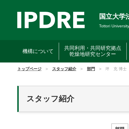
国立大学
Tottori Universit
共同利用・共同研究拠点
機構について
乾燥地研究センター
トップページ
スタッフ紹介
部門
坪 充 博士
スタッフ紹介